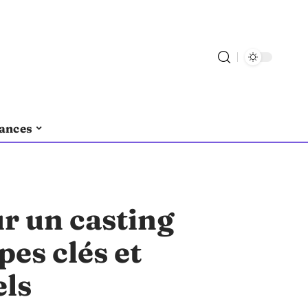
ances
r un casting
es clés et
els