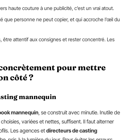
rs haute couture à une publicité, c’est un vrai atout.
é que personne ne peut copier, et qui accroche l’œil du
s, être attentif aux consignes et rester concentré. Les
concrètement pour mettre
on côté ?
casting mannequin
book mannequin
, se construit avec minutie. Inutile de
hoisies, variées et nettes, suffisent. Il faut alterner
rofils. Les agences et
directeurs de casting
e, pris à la lumière du jour. Pour éviter les erreurs,